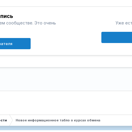
апись
шем сообществе. Это очень
Уже ест
вателя
ости
Новое информационное табло о курсах обмена