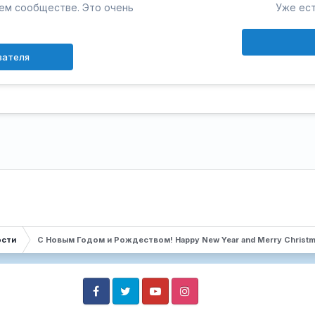
шем сообществе. Это очень
Уже ест
вателя
ости
C Новым Годом и Poждеством! Happy New Year and Merry Christm
Facebook
Twitter
Youtube
Instagram